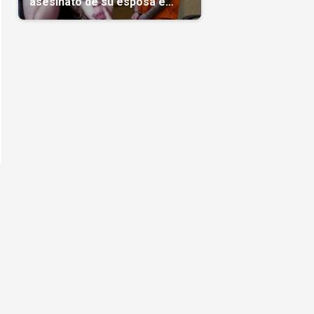
asesinato de su esposa e
hijas; crimen que conmocionó
a Miami