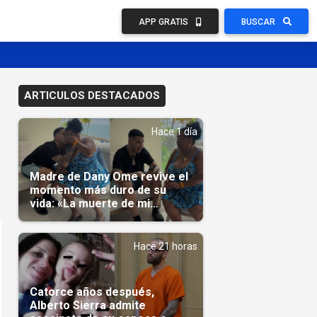
APP GRATIS
BUSCAR
ARTICULOS DESTACADOS
Hace 1 día
Madre de Dany Ome revive el
momento más duro de su
vida: «La muerte de mi
nieto»(Video)
Hace 21 horas
Catorce años después,
Alberto Sierra admite