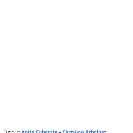
Fuente:
Anita Cubanita
y
Christian Arbolaez