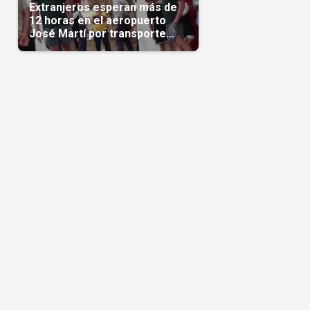
Extranjeros esperan más de
12 horas en el aeropuerto
José Martí por transporte
reservado semanas
antes(Video)