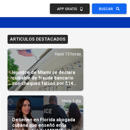
APP GRATIS
BUSCAR
ARTICULOS DESTACADOS
Hace 13 horas
Hombre de Miami se declara
culpable de fraude bancario
con cheques falsos por $14
millones
Hace 1 día
Detienen en Florida abogada
cubana que enseñó en la