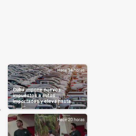
Hace 14 horas
Cuba impone nuevos
impuestos a autos
importados y eleva hasta
5.000 dólares el gravamen
o
para vehículos de alta gama
Hace 20 horas