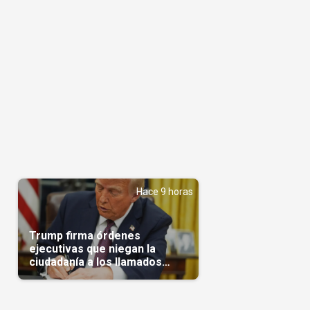
Hace 9 horas
Trump firma órdenes
ejecutivas que niegan la
ciudadanía a los llamados
'turistas de nacimiento'