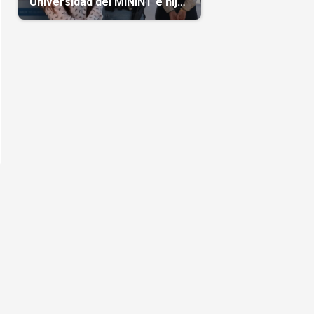
Universidad del MININT e hija
de diplomático cubano