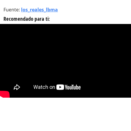
Fuente:
los_reales_lbma
Recomendado para ti: