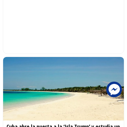
Cuba abre la puerta a la ‘Isla Trump’ y estudia un