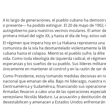
A lo largo de generaciones, el pueblo cubano ha demostra
o presente— ha podido extinguir. El 20 de mayo de 1902, e
autogobierno para nuestros vecinos insulares. El amor del
primera mitad del siglo XX, y hasta el día de hoy, estos v
El régimen que impera hoy en La Habana representa una tr
comunista de la isla ha desmantelado violentamente la lib
cubana hasta el colapso. Mientras el pueblo sufre, la élite
vida. Como toda ideología de izquierda radical, el régim
esperanzas y los sueños de su pueblo. Sus líderes milita
únicamente en mantener el control y en la razón de ser d
Como Presidente, estoy tomando medidas decisivas en nom
nacional que emanan de ella. Bajo mi liderazgo, nuestra
Centroamérica y Sudamérica, financiando sus operaciones
Armadas llevaron a cabo una de las operaciones especiale
venezolano Nicolás Maduro. La acusación y destitución de
desestabilicen y amenacen a Estados Unidos enfrentarán