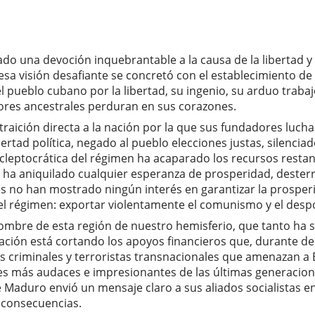
do una devoción inquebrantable a la causa de la libertad 
sa visión desafiante se concretó con el establecimiento de 
 pueblo cubano por la libertad, su ingenio, su arduo trabaj
alores ancestrales perduran en sus corazones.
aición directa a la nación por la que sus fundadores lucha
ertad política, negado al pueblo elecciones justas, silenci
 cleptocrática del régimen ha acaparado los recursos restante
en ha aniquilado cualquier esperanza de prosperidad, dester
res no han mostrado ningún interés en garantizar la prospe
el régimen: exportar violentamente el comunismo y el despo
bre de esta región de nuestro hemisferio, que tanto ha s
 nación está cortando los apoyos financieros que, durante 
 criminales y terroristas transnacionales que amenazan a E
s más audaces e impresionantes de las últimas generaciones
 Maduro envió un mensaje claro a sus aliados socialistas en
 consecuencias.