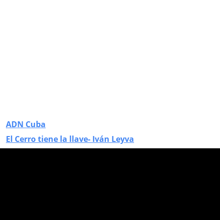
ADN Cuba
El Cerro tiene la llave- Iván Leyva