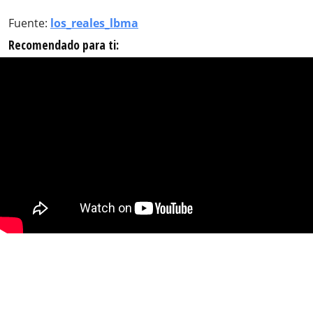
Fuente:
los_reales_lbma
Recomendado para ti: