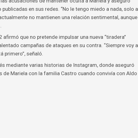
ó las acusaciones de mantener oculta a Mariela y aseguró
po publicadas en sus redes. “No le tengo miedo a nada, solo a
 actualmente no mantienen una relación sentimental, aunque
.
l2 afirmó que no pretende impulsar una nueva “tiradera”
alentado campañas de ataques en su contra. “Siempre voy a
á primero”, señaló.
ués mediante varias historias de Instagram, donde aseguró
s de Mariela con la familia Castro cuando convivía con Aldo