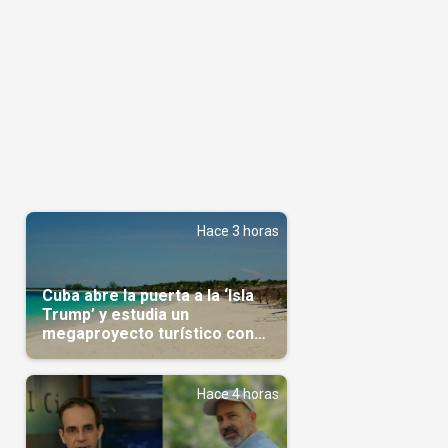
Hace 3 horas
Cuba abre la puerta a la ‘Isla
Trump’ y estudia un
megaproyecto turístico con
capital árabe
Hace 4 horas