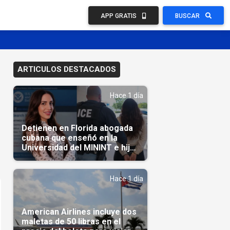
APP GRATIS
BUSCAR
ARTICULOS DESTACADOS
Hace 1 día
Detienen en Florida abogada
cubana que enseñó en la
Universidad del MININT e hija
de diplomático cubano
Hace 1 día
American Airlines incluye dos
maletas de 50 libras en el