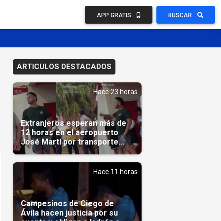
APP GRATIS
BUSCAR
ARTICULOS DESTACADOS
Hace 23 horas
Extranjeros esperan más de
12 horas en el aeropuerto
José Martí por transporte
reservado semanas
antes(Video)
Hace 11 horas
Campesinos de Ciego de
Ávila hacen justicia por su