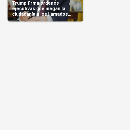
Trump firma órdenes
ejecutivas que niegan la
ciudadanía a los llamados
'turistas de nacimiento'