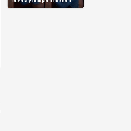
cuenta y obligan a ladrón a
comerse el maíz robado
(Video)
r
l