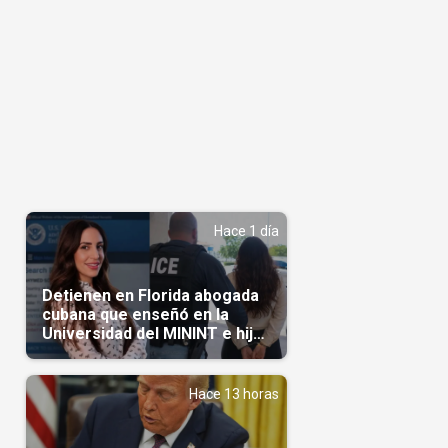
Hace 1 día
Detienen en Florida abogada
cubana que enseñó en la
Universidad del MININT e hija
de diplomático cubano
Hace 13 horas