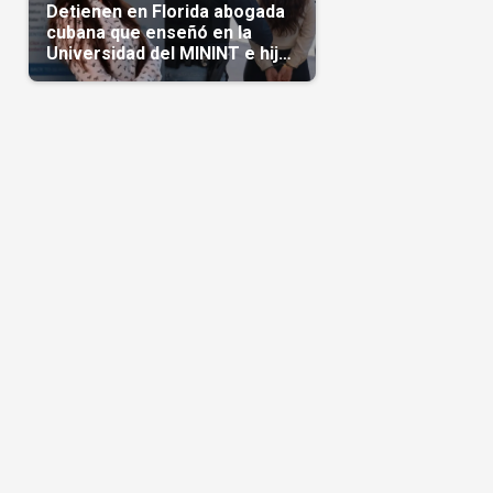
Detienen en Florida abogada
cubana que enseñó en la
Universidad del MININT e hija
de diplomático cubano