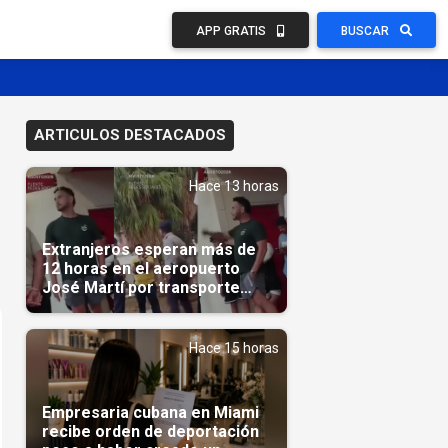
APP GRATIS
BUSCAR
ARTICULOS DESTACADOS
Hace 13 horas
Extranjeros esperan más de
12 horas en el aeropuerto
José Martí por transporte
reservado semanas
antes(Video)
Hace 15 horas
Empresaria cubana en Miami
recibe orden de deportación