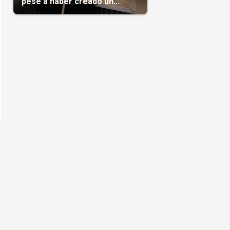
pese a haber creado un
negocio