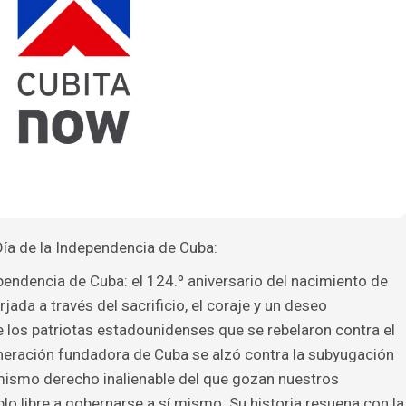
ía de la Independencia de Cuba:
ndencia de Cuba: el 124.º aniversario del nacimiento de
rjada a través del sacrificio, el coraje y un deseo
ue los patriotas estadounidenses que se rebelaron contra el
eneración fundadora de Cuba se alzó contra la subyugación
 mismo derecho inalienable del que gozan nuestros
lo libre a gobernarse a sí mismo. Su historia resuena con la