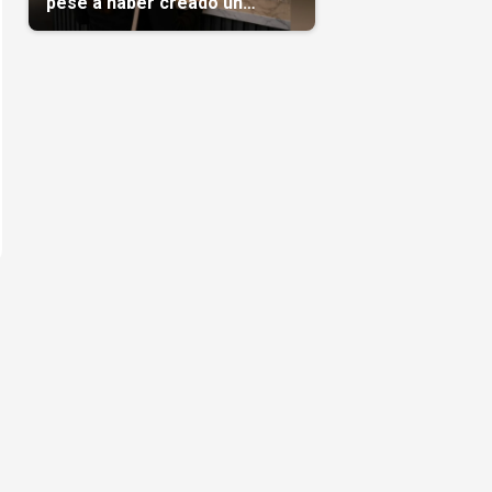
pese a haber creado un
negocio