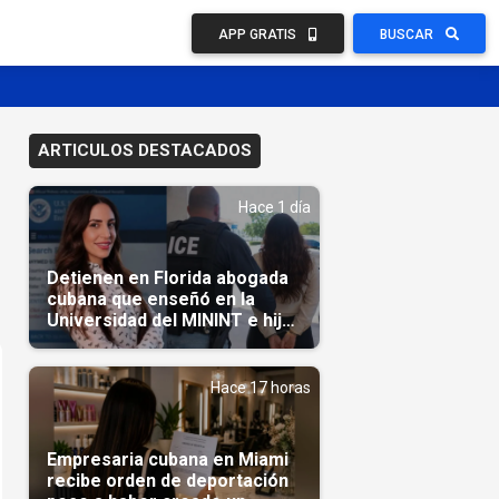
APP GRATIS
BUSCAR
ARTICULOS DESTACADOS
Hace 1 día
Detienen en Florida abogada
cubana que enseñó en la
Universidad del MININT e hija
de diplomático cubano
Hace 17 horas
Empresaria cubana en Miami
recibe orden de deportación