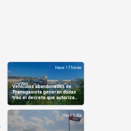
Hace 17 horas
Vehículos abandonados de
Transgaviota generan dudas
tras el decreto que autoriza
su comercialización
Hace 1 día
o