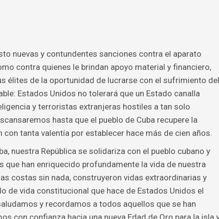
esto nuevas y contundentes sanciones contra el aparato
como contra quienes le brindan apoyo material y financiero,
s élites de la oportunidad de lucrarse con el sufrimiento de
ble: Estados Unidos no tolerará que un Estado canalla
ligencia y terroristas extranjeras hostiles a tan solo
 descansaremos hasta que el pueblo de Cuba recupere la
n con tanta valentía por establecer hace más de cien años.
a, nuestra República se solidariza con el pueblo cubano y
 que han enriquecido profundamente la vida de nuestra
tas costas sin nada, construyeron vidas extraordinarias y
lo de vida constitucional que hace de Estados Unidos el
 saludamos y recordamos a todos aquellos que se han
mos con confianza hacia una nueva Edad de Oro para la isla 