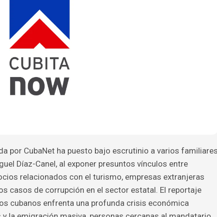
da por CubaNet ha puesto bajo escrutinio a varios familiare
uel Díaz-Canel, al exponer presuntos vínculos entre
ocios relacionados con el turismo, empresas extranjeras
s casos de corrupción en el sector estatal. El reportaje
 los cubanos enfrenta una profunda crisis económica
 y la emigración masiva, personas cercanas al mandatario