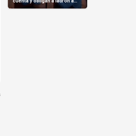
cuenta y obligan a ladrón a
comerse el maíz robado
(Video)
s