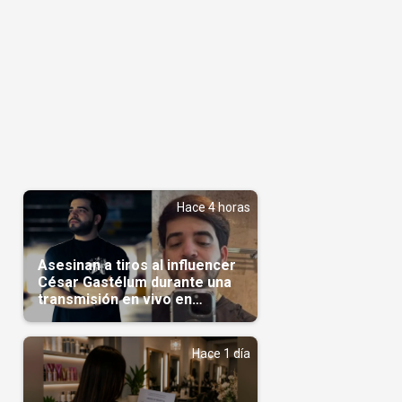
l
Hace 4 horas
Asesinan a tiros al influencer
César Gastélum durante una
transmisión en vivo en
Sinaloa(Video)
Hace 1 día