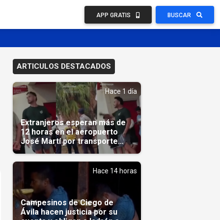
APP GRATIS
BUSCAR
ARTICULOS DESTACADOS
Hace 1 día
Extranjeros esperan más de
12 horas en el aeropuerto
José Martí por transporte
reservado semanas
antes(Video)
Hace 14 horas
Campesinos de Ciego de
Ávila hacen justicia por su