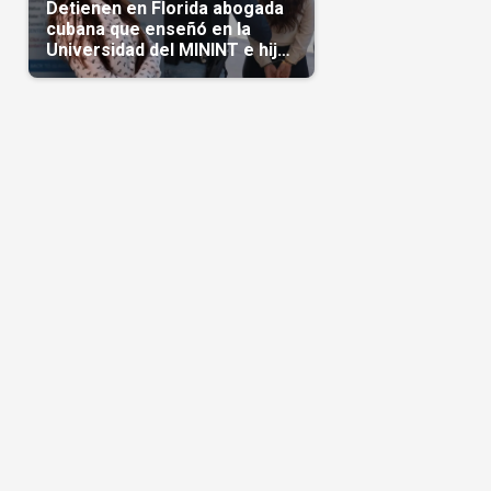
Detienen en Florida abogada
cubana que enseñó en la
Universidad del MININT e hija
de diplomático cubano