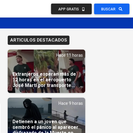
APP GRATIS
BUSCAR
ARTICULOS DESTACADOS
Hace 11 horas
Extranjeros esperan más de
12 horas en el aeropuerto
José Martí por transporte
reservado semanas
antes(Video)
Hace 9 horas
Detienen a un joven que
sembró el pánico al aparecer
disfrazado de la Muerte en un