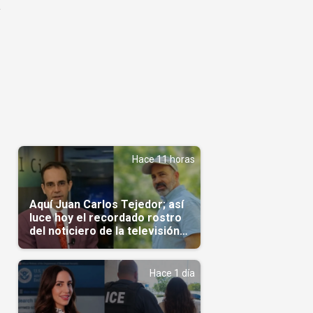
a
Hace 11 horas
Aquí Juan Carlos Tejedor; así
luce hoy el recordado rostro
del noticiero de la televisión
cubana
Hace 1 día