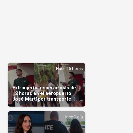
Hace 15 horas
Extranjeros esperan más de
12 horas en el aeropuerto
José Martí por transporte
reservado semanas
antes(Video)
Hace 1 día
s