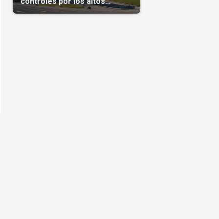
controles por los altos
precios en las Mipymes