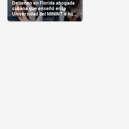
Detienen en Florida abogada
cubana que enseñó en la
Universidad del MININT e hija
de diplomático cubano