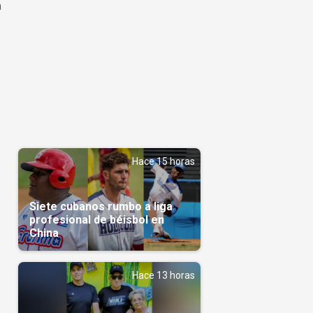
a
Hace 15 horas
Siete cubanos rumbo a liga
profesional de béisbol en
China
Hace 13 horas