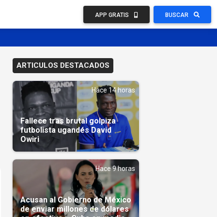
APP GRATIS
BUSCAR
ARTICULOS DESTACADOS
Hace 14 horas
Fallece tras brutal golpiza
futbolista ugandés David
Owiri
Hace 9 horas
Acusan al Gobierno de México
de enviar millones de dólares