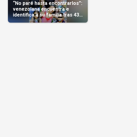
“No paré hasta encontrarlos”:
venezolana encuentra e
identifica a su familia tras 43
días del terremoto