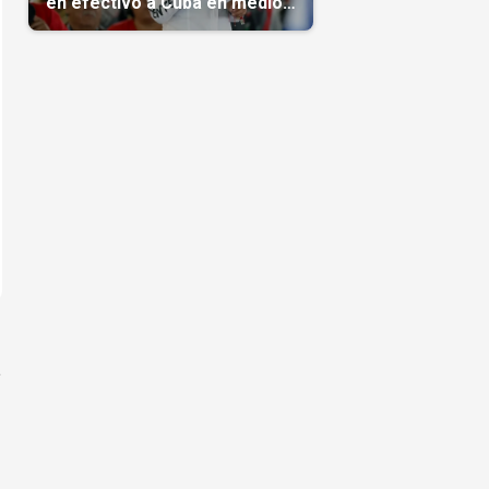
en efectivo a Cuba en medio
de la crisis de la Isla
a