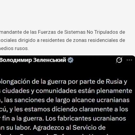
comandante de las Fuerzas de Sistemas No Tripulados de
ociales dirigido a residentes de zonas residenciales de
edios rusos.