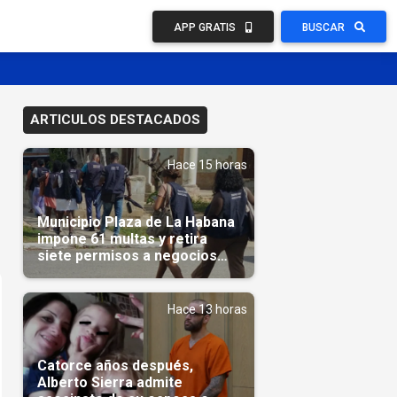
APP GRATIS
BUSCAR
ARTICULOS DESTACADOS
Hace 15 horas
Municipio Plaza de La Habana
impone 61 multas y retira
siete permisos a negocios
privados
Hace 13 horas
Catorce años después,
Alberto Sierra admite