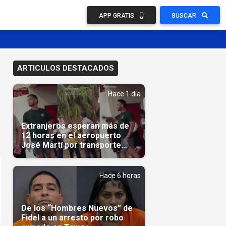
APP GRATIS
BUSCAR
ARTICULOS DESTACADOS
Hace 1 día
Extranjeros esperan más de
12 horas en el aeropuerto
José Martí por transporte
reservado semanas
antes(Video)
Hace 6 horas
De los “Hombres Nuevos” de
Fidel a un arresto por robo