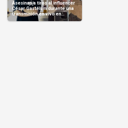
Asesinan a tiros al influencer
César Gastélum durante una
transmisión en vivo en
Sinaloa(Video)