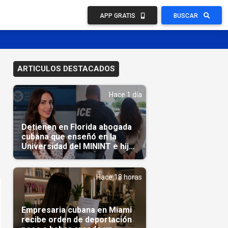
APP GRATIS
BUSCAR
ARTICULOS DESTACADOS
Hace 1 día
Detienen en Florida abogada
cubana que enseñó en la
Universidad del MININT e hija
de diplomático cubano
Hace 18 horas
Empresaria cubana en Miami
recibe orden de deportación