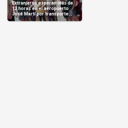
Extranjeros esperan más de
12 horas en el aeropuerto
José Martí por transporte
reservado semanas
antes(Video)