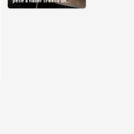
pese a haber creado un
negocio