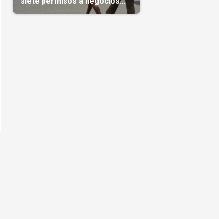
siete permisos a negocios
privados
s