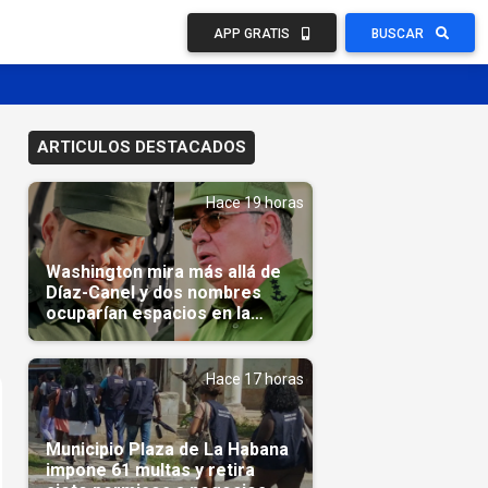
APP GRATIS
BUSCAR
ARTICULOS DESTACADOS
Hace 19 horas
Washington mira más allá de
Díaz-Canel y dos nombres
ocuparían espacios en la
transición
Hace 17 horas
Municipio Plaza de La Habana
impone 61 multas y retira