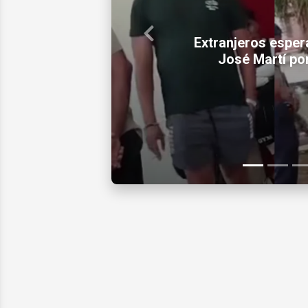
Previous
Cuba abre la pu
megaproyect