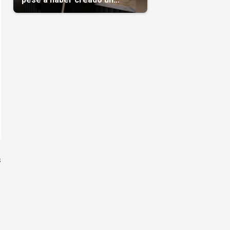
negocio
s