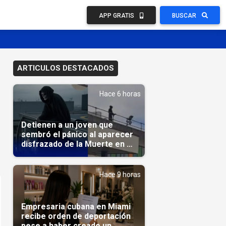
APP GRATIS
BUSCAR
ARTICULOS DESTACADOS
Hace 6 horas
Detienen a un joven que
sembró el pánico al aparecer
disfrazado de la Muerte en un
hospital
Hace 9 horas
Empresaria cubana en Miami
recibe orden de deportación
pese a haber creado un