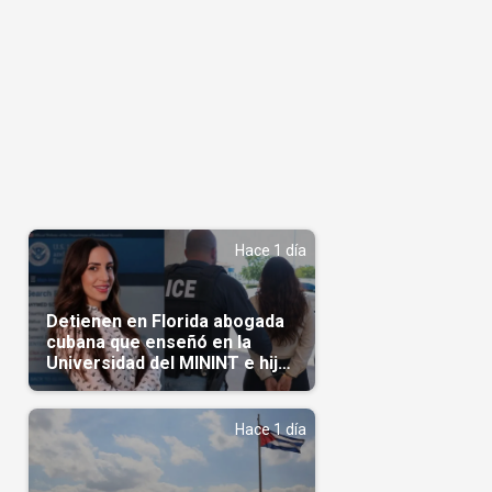
Hace 1 día
Detienen en Florida abogada
cubana que enseñó en la
Universidad del MININT e hija
de diplomático cubano
Hace 1 día