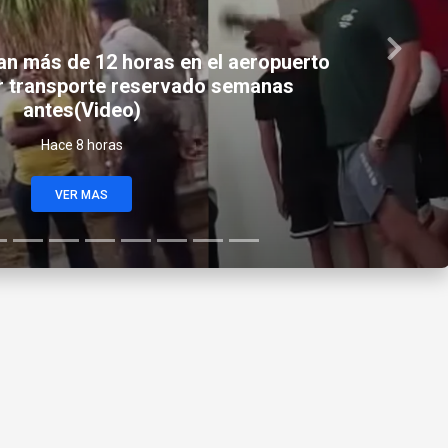
Next
erta a la ‘Isla Trump’ y estudia un
o turístico con capital árabe
Hace 8 horas
VER MAS