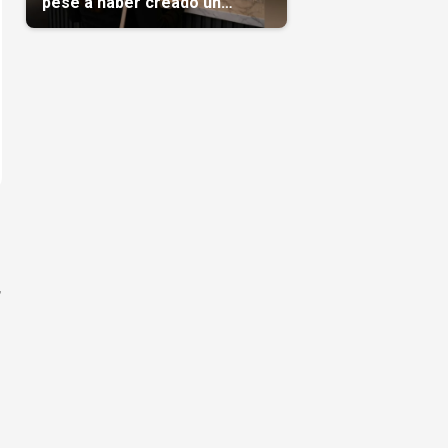
pese a haber creado un
negocio
,