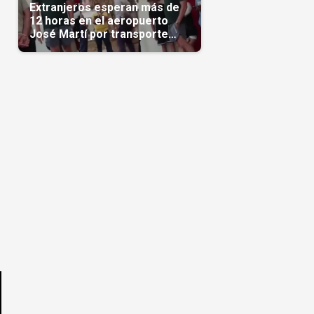
Extranjeros esperan más de
12 horas en el aeropuerto
José Martí por transporte
reservado semanas
antes(Video)