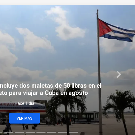
Next
i se declara culpable de fraude
cheques falsos por $14 millones
Hace 10 horas
VER MAS