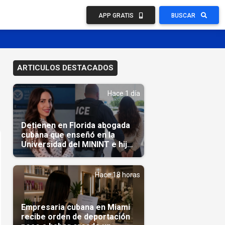
APP GRATIS
BUSCAR
ARTICULOS DESTACADOS
Hace 1 día
Detienen en Florida abogada
cubana que enseñó en la
Universidad del MININT e hija
de diplomático cubano
Hace 18 horas
Empresaria cubana en Miami
recibe orden de deportación