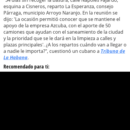
"54 días sin recoger la basura, calle Nápoles Fajardo,
esquina a Cisneros, reparto La Esperanza, consejo
Párraga, municipio Arroyo Naranjo. En la reunión se
dijo: 'La ocasión permitió conocer que se mantiene el
apoyo de la empresa Azcuba, con el aporte de 50
camiones que ayudan con el saneamiento de la ciudad
y la prioridad que se le dará en la limpieza a calles y
plazas principales'. ¿A los repartos cuándo van a llegar o
a nadie le importa?", cuestionó un cubano a
Tribuna de
La Habana
.
Recomendado para ti: