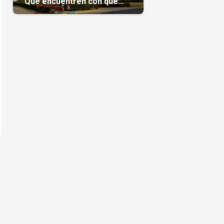
“Que encuentren con qué
pagarnos”