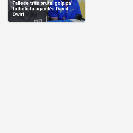
Fallece tras brutal golpiza
futbolista ugandés David
Owiri
a