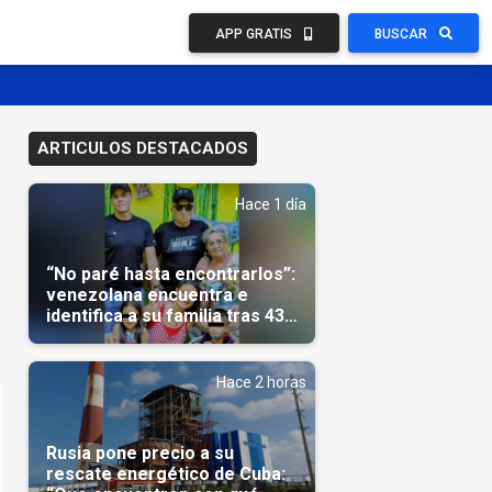
APP GRATIS
BUSCAR
ARTICULOS DESTACADOS
Hace 1 día
“No paré hasta encontrarlos”:
venezolana encuentra e
identifica a su familia tras 43
días del terremoto
Hace 2 horas
Rusia pone precio a su
rescate energético de Cuba: