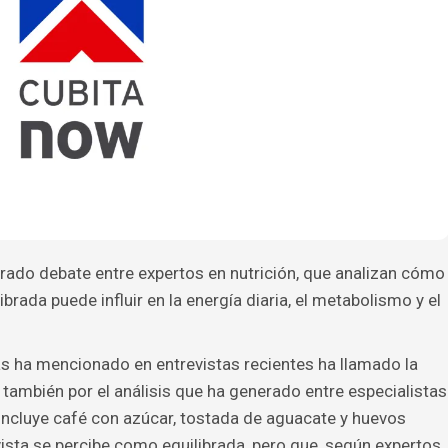
ado debate entre expertos en nutrición, que analizan cómo
ada puede influir en la energía diaria, el metabolismo y el
s ha mencionado en entrevistas recientes ha llamado la
o también por el análisis que ha generado entre especialistas
 incluye café con azúcar, tostada de aguacate y huevos
sta se percibe como equilibrada, pero que, según expertos