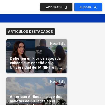
APP GRATIS
BUSCAR
ARTICULOS DESTACADOS
Hace 1 día
Detienen en Florida abogada
cubana que enseñó en la
Universidad del MININT e hija
de diplomático cubano
Hace 1 día
American Airlines incluye dos
maletas de 50 libras en el