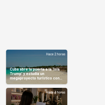
Hace 2 horas
Cuba abre la puerta a la ‘Isla
Trump’ y estudia un
megaproyecto turístico con
capital árabe
Hace 4 horas
a