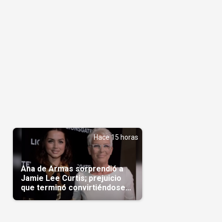
Hace 15 horas
Ana de Armas sorprendió a
Jamie Lee Curtis; prejuicio
que terminó convirtiéndose
en admiración en Hollywood