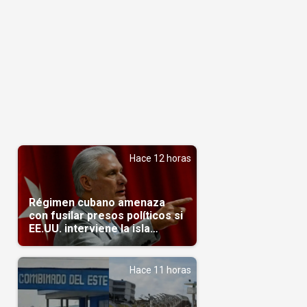
Hace 12 horas
Régimen cubano amenaza
con fusilar presos políticos si
EE.UU. interviene la isla
(Video)
Hace 11 horas