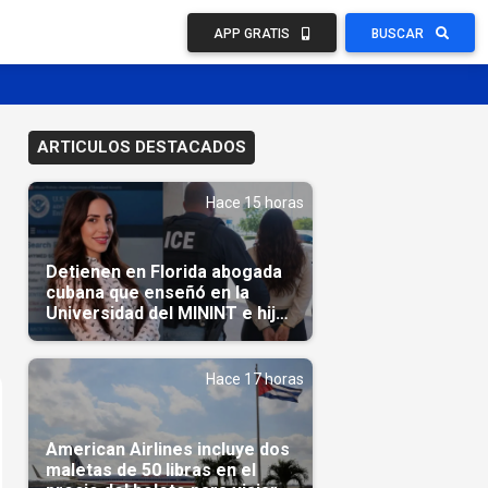
APP GRATIS
BUSCAR
ARTICULOS DESTACADOS
Hace 15 horas
Detienen en Florida abogada
cubana que enseñó en la
Universidad del MININT e hija
de diplomático cubano
Hace 17 horas
American Airlines incluye dos
maletas de 50 libras en el