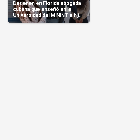
Detienen en Florida abogada
cubana que enseñó en la
Universidad del MININT e hija
de diplomático cubano