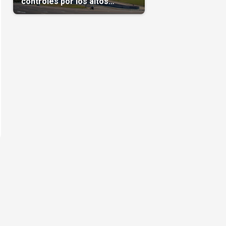
controles por los altos
precios en las Mipymes