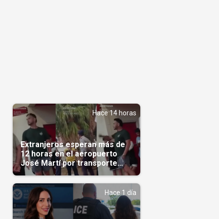
Hace 14 horas
Extranjeros esperan más de
12 horas en el aeropuerto
José Martí por transporte
reservado semanas
antes(Video)
Hace 1 día