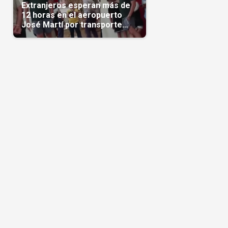
Extranjeros esperan más de
12 horas en el aeropuerto
José Martí por transporte
reservado semanas
antes(Video)