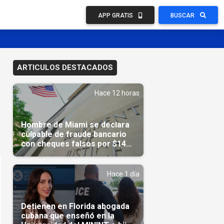
APP GRATIS
BUSCAR
ARTICULOS DESTACADOS
Hace 12 horas
Hombre de Miami se declara
culpable de fraude bancario
con cheques falsos por $14
millones
Hace 1 día
Detienen en Florida abogada
cubana que enseñó en la