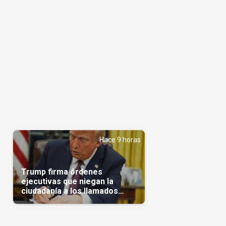
Hace 9 horas
Trump firma órdenes
ejecutivas que niegan la
ciudadanía a los llamados
'turistas de nacimiento'