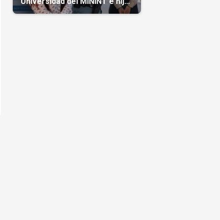
Universidad del MININT e hija
de diplomático cubano