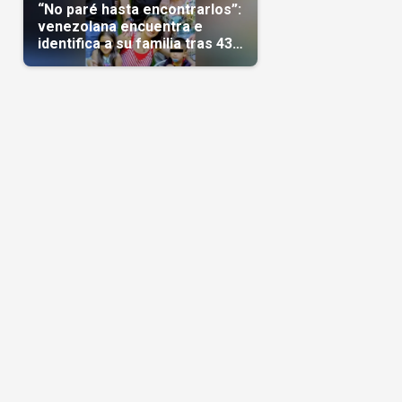
“No paré hasta encontrarlos”:
venezolana encuentra e
identifica a su familia tras 43
días del terremoto