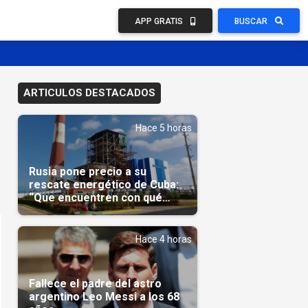
APP GRATIS
BUSCAR
ARTICULOS DESTACADOS
Hace 5 horas
Rusia pone precio a su
rescate energético de Cuba:
“Que encuentren con qué
pagarnos”
Hace 4 horas
Fallece el padre del astro
argentino Leo Messi a los 68