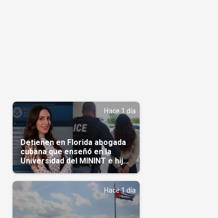
J
Hace 1 día
Detienen en Florida abogada
cubana que enseñó en la
Universidad del MININT e hija
de diplomático cubano
Hace 1 día