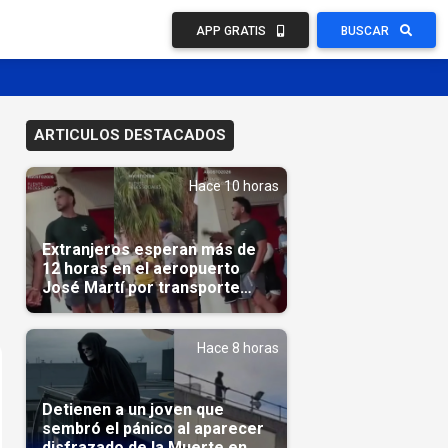
APP GRATIS
BUSCAR
ARTICULOS DESTACADOS
Hace 10 horas
Extranjeros esperan más de
12 horas en el aeropuerto
José Martí por transporte
reservado semanas
antes(Video)
Hace 8 horas
Detienen a un joven que
sembró el pánico al aparecer
disfrazado de la Muerte en un