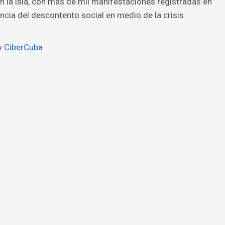
 la isla, con más de mil manifestaciones registradas en
tencia del descontento social en medio de la crisis
y
CiberCuba