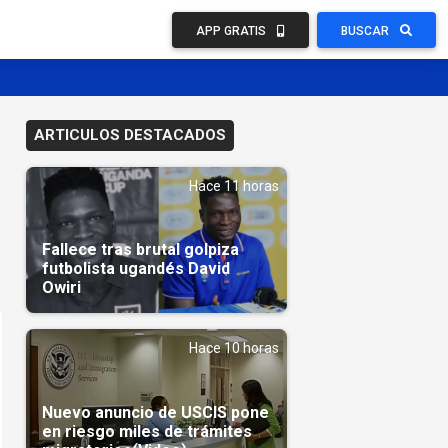
APP GRATIS
BUSCAR
ARTICULOS DESTACADOS
Hace 11 horas
Fallece tras brutal golpiza
futbolista ugandés David
Owiri
Hace 10 horas
Nuevo anuncio de USCIS pone
en riesgo miles de trámites