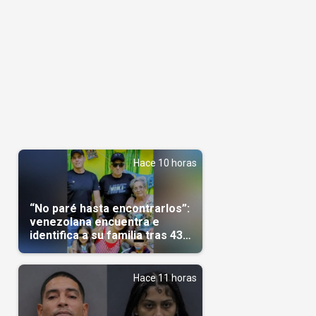
Hace 10 horas
“No paré hasta encontrarlos”:
venezolana encuentra e
identifica a su familia tras 43
días del terremoto
Hace 11 horas