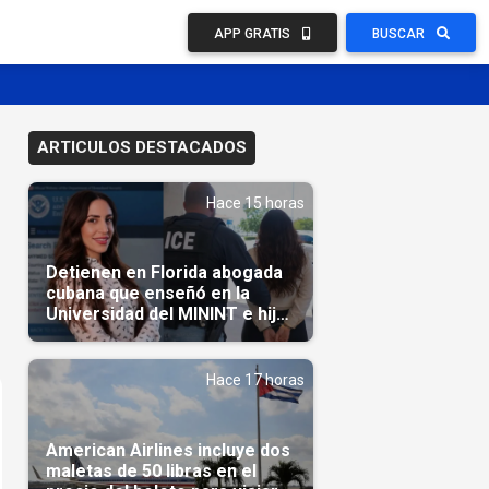
APP GRATIS
BUSCAR
ARTICULOS DESTACADOS
Hace 15 horas
Detienen en Florida abogada
cubana que enseñó en la
Universidad del MININT e hija
de diplomático cubano
Hace 17 horas
American Airlines incluye dos
maletas de 50 libras en el