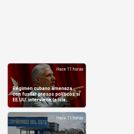
Hace 11 horas
Régimen cubano amenaza
con fusilar presos políticos si
EE.UU. interviene la isla
(Video)
Hace 11 horas