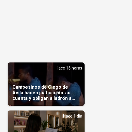
Hace 16 horas
Campesinos de Ciego de
Ávila hacen justicia por su
cuenta y obligan a ladrón a
comerse el maíz robado
(Video)
Hace 1 día