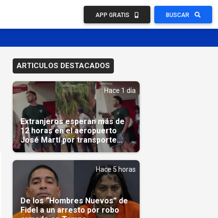
APP GRATIS
BUSCAR
ARTICULOS DESTACADOS
Hace 1 día
Extranjeros esperan más de
12 horas en el aeropuerto
José Martí por transporte
reservado semanas
antes(Video)
Hace 5 horas
De los “Hombres Nuevos” de
Fidel a un arresto por robo