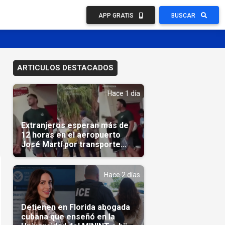
APP GRATIS
BUSCAR
ARTICULOS DESTACADOS
Hace 1 día
Extranjeros esperan más de
12 horas en el aeropuerto
José Martí por transporte
reservado semanas
antes(Video)
Hace 2 días
Detienen en Florida abogada
cubana que enseñó en la