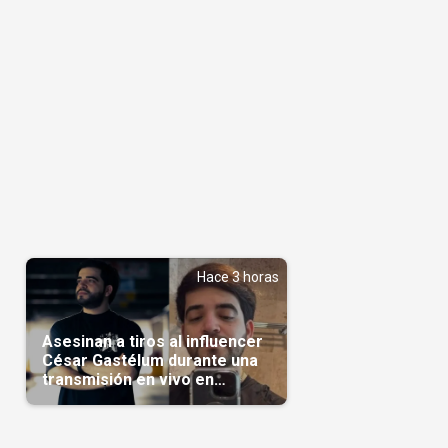
Hace 3 horas
Asesinan a tiros al influencer
César Gastélum durante una
transmisión en vivo en
Sinaloa(Video)