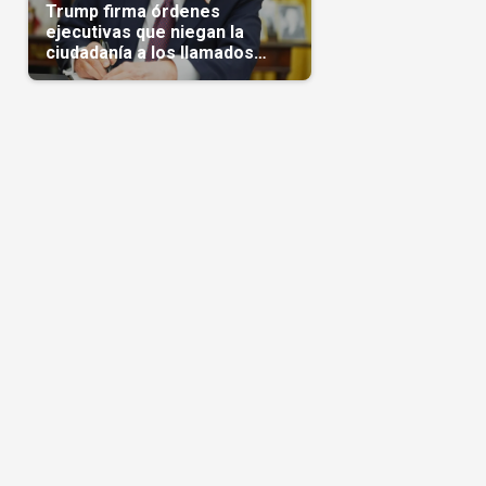
Trump firma órdenes
ejecutivas que niegan la
ciudadanía a los llamados
'turistas de nacimiento'