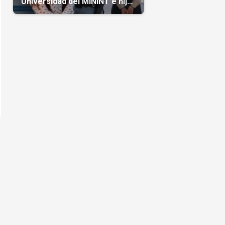
Universidad del MININT e hija
de diplomático cubano