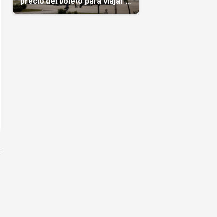
precio del boleto para viajar a
Cuba en agosto
s