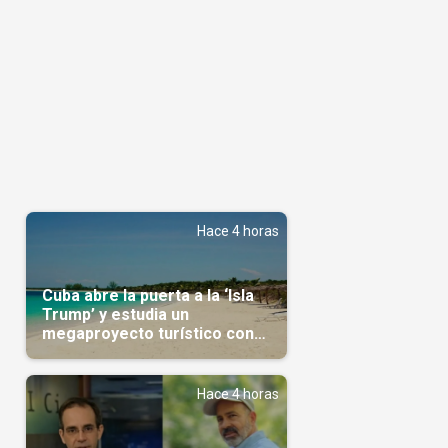
l
Hace 4 horas
Cuba abre la puerta a la ‘Isla
Trump’ y estudia un
megaproyecto turístico con
capital árabe
Hace 4 horas