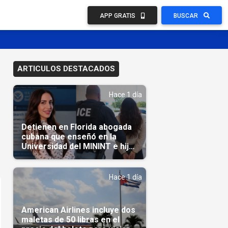
APP GRATIS
BUSCAR
ARTICULOS DESTACADOS
Hace 1 día
Detienen en Florida abogada
cubana que enseñó en la
Universidad del MININT e hija
de diplomático cubano
Hace 1 día
American Airlines incluye dos
maletas de 50 libras en el