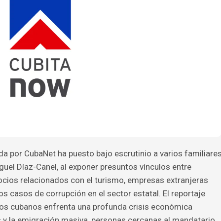
da por CubaNet ha puesto bajo escrutinio a varios familiare
uel Díaz-Canel, al exponer presuntos vínculos entre
ocios relacionados con el turismo, empresas extranjeras
s casos de corrupción en el sector estatal. El reportaje
 los cubanos enfrenta una profunda crisis económica
 y la emigración masiva, personas cercanas al mandatario