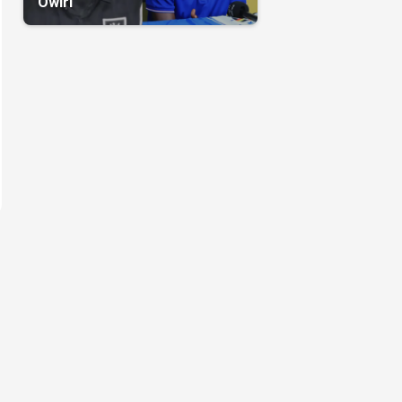
Owiri