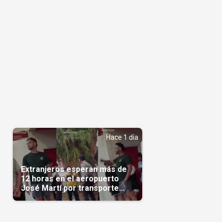
Hace 1 día
Extranjeros esperan más de
12 horas en el aeropuerto
José Martí por transporte
reservado semanas
antes(Video)