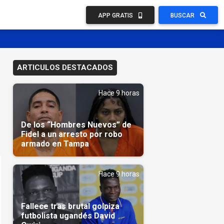
APP GRATIS
BUSCAR
ARTICULOS DESTACADOS
Hace 9 horas
De los “Hombres Nuevos” de
Fidel a un arresto por robo
armado en Tampa
Hace 9 horas
Fallece tras brutal golpiza
futbolista ugandés David