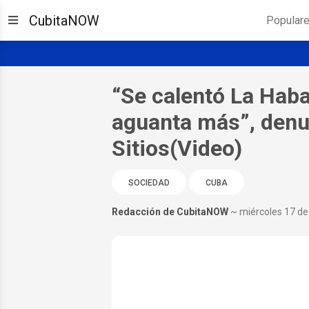
CubitaNOW
Popular
“Se calentó La Haban
aguanta más”, denu
Sitios(Video)
SOCIEDAD
CUBA
Redacción de CubitaNOW
~ miércoles 17 de