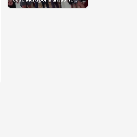
reservado semanas
antes(Video)