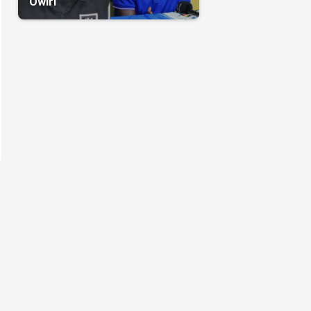
Owiri