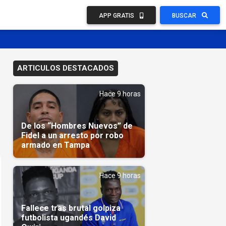
APP GRATIS
BUSCAR
ARTICULOS DESTACADOS
Hace 9 horas
De los “Hombres Nuevos” de
Fidel a un arresto por robo
armado en Tampa
Hace 9 horas
Fallece tras brutal golpiza
futbolista ugandés David