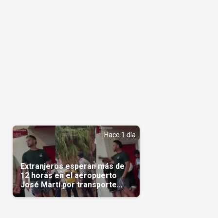
Hace 1 día
Extranjeros esperan más de
12 horas en el aeropuerto
José Martí por transporte
reservado semanas
antes(Video)