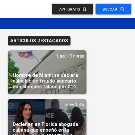
APP GRATIS
BUSCAR
ARTICULOS DESTACADOS
Hace 13 horas
Hombre de Miami se declara
culpable de fraude bancario
con cheques falsos por $14
millones
Hace 1 día
Detienen en Florida abogada
cubana que enseñó en la