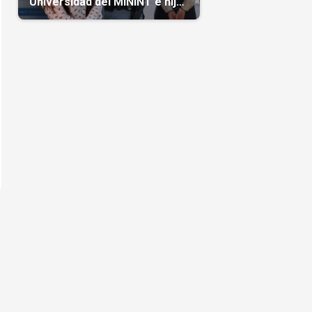
Universidad del MININT e hija
de diplomático cubano