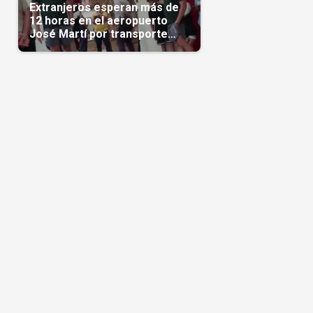
Extranjeros esperan más de
12 horas en el aeropuerto
José Martí por transporte
reservado semanas
antes(Video)