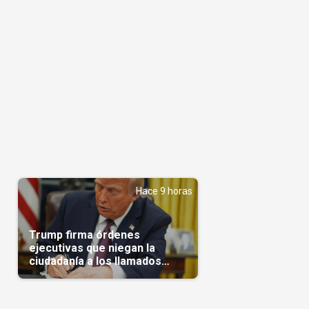
Hace 9 horas
Trump firma órdenes
ejecutivas que niegan la
ciudadanía a los llamados
'turistas de nacimiento'