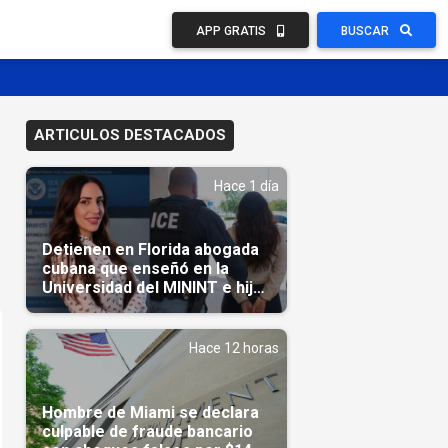
APP GRATIS
BUSCAR
ARTICULOS DESTACADOS
Hace 1 día
Detienen en Florida abogada
cubana que enseñó en la
Universidad del MININT e hija
de diplomático cubano
Hace 12 horas
Hombre de Miami se declara
culpable de fraude bancario