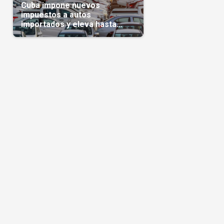
Cuba impone nuevos
impuestos a autos
importados y eleva hasta
5.000 dólares el gravamen
para vehículos de alta gama