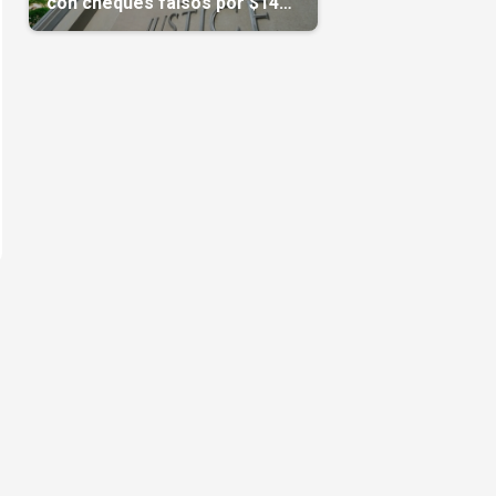
con cheques falsos por $14
millones