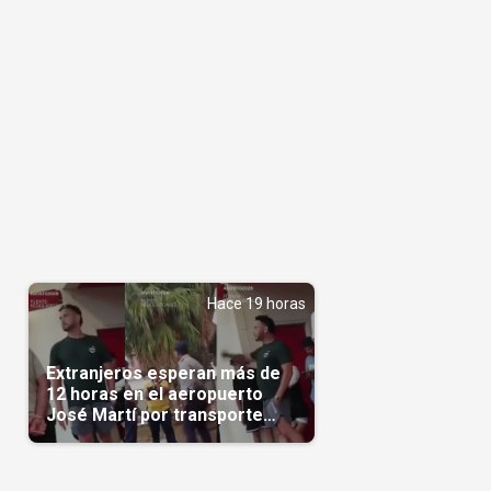
Hace 19 horas
Extranjeros esperan más de
12 horas en el aeropuerto
José Martí por transporte
reservado semanas
antes(Video)