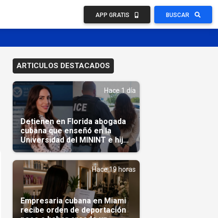
APP GRATIS
BUSCAR
ARTICULOS DESTACADOS
Hace 1 día
Detienen en Florida abogada
cubana que enseñó en la
Universidad del MININT e hija
de diplomático cubano
Hace 19 horas
Empresaria cubana en Miami
recibe orden de deportación