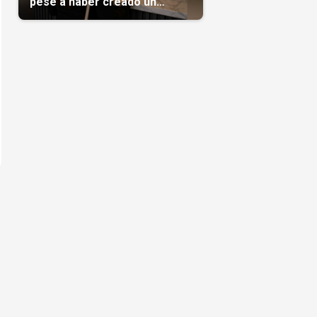
pese a haber creado un
negocio