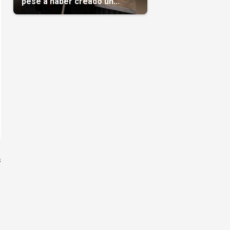
pese a haber creado un
negocio
s