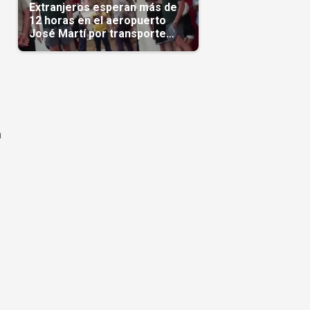
Extranjeros esperan más de
12 horas en el aeropuerto
José Martí por transporte
reservado semanas
antes(Video)
a