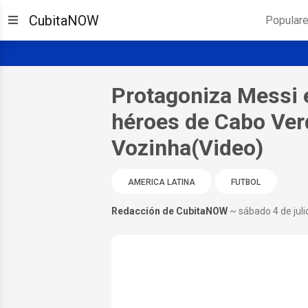
CubitaNOW
Popular
Protagoniza Messi e
héroes de Cabo Verd
Vozinha(Video)
AMERICA LATINA
FUTBOL
Redacción de CubitaNOW
~ sábado 4 de jul