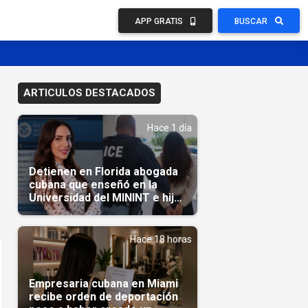
APP GRATIS
BUSCAR
ARTICULOS DESTACADOS
Hace 1 día
Detienen en Florida abogada
cubana que enseñó en la
Universidad del MININT e hija
de diplomático cubano
Hace 18 horas
Empresaria cubana en Miami
recibe orden de deportación