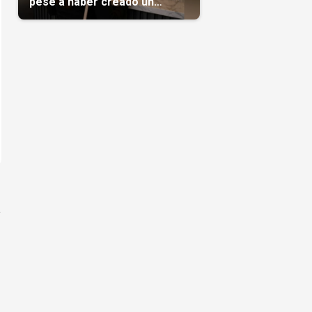
pese a haber creado un
negocio
a