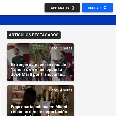
APP GRATIS
BUSCAR
ARTICULOS DESTACADOS
Hace 13 horas
Extranjeros esperan más de
12 horas en el aeropuerto
José Martí por transporte
reservado semanas
antes(Video)
Hace 14 horas
Empresaria cubana en Miami
recibe orden de deportación