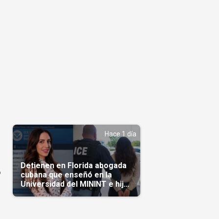
Hace 1 día
Detienen en Florida abogada
o
cubana que enseñó en la
Universidad del MININT e hija
de diplomático cubano