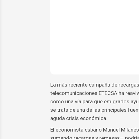
La más reciente campaña de recargas 
telecomunicaciones ETECSA ha reaviva
como una vía para que emigrados ayud
se trata de una de las principales fue
aguda crisis económica.
El economista cubano Manuel Milanés
sumando recargas y remesas— podría o