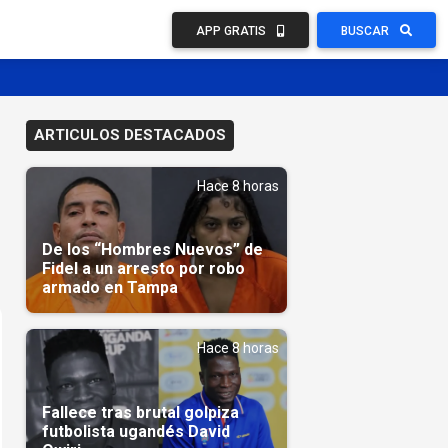
APP GRATIS
BUSCAR
ARTICULOS DESTACADOS
Hace 8 horas
De los “Hombres Nuevos” de
Fidel a un arresto por robo
armado en Tampa
Hace 8 horas
Fallece tras brutal golpiza
futbolista ugandés David