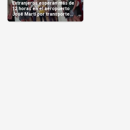
Extranjeros esperan más de
o
12 horas en el aeropuerto
José Martí por transporte
reservado semanas
antes(Video)