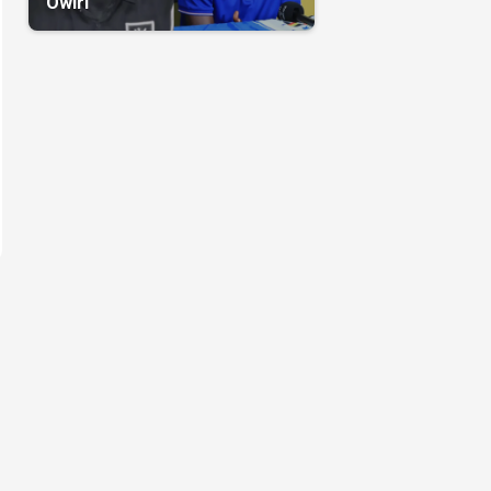
Owiri