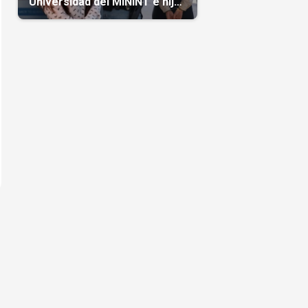
Universidad del MININT e hija
de diplomático cubano