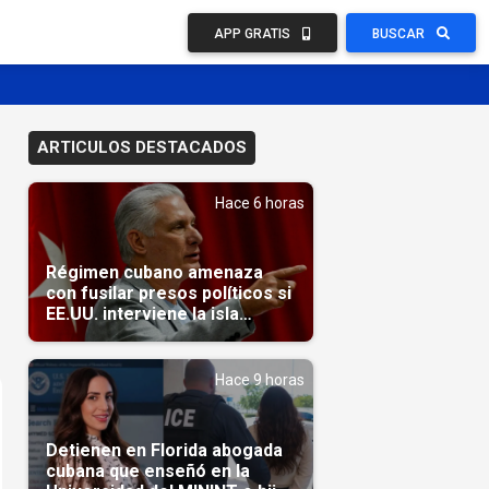
APP GRATIS
BUSCAR
ARTICULOS DESTACADOS
Hace 6 horas
Régimen cubano amenaza
con fusilar presos políticos si
EE.UU. interviene la isla
(Video)
Hace 9 horas
Detienen en Florida abogada
cubana que enseñó en la