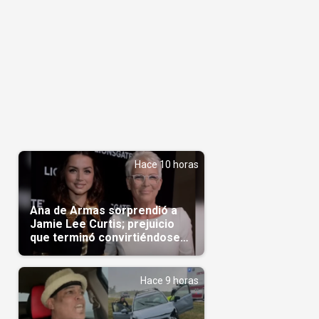
Hace 10 horas
Ana de Armas sorprendió a
Jamie Lee Curtis; prejuicio
que terminó convirtiéndose
en admiración en Hollywood
Hace 9 horas