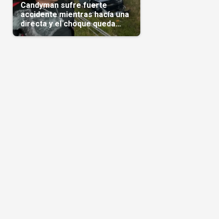
Candyman sufre fuerte
accidente mientras hacía una
directa y el choque queda
grabado en video(Video)