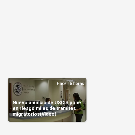
á
Hace 18 horas
Nuevo anuncio de USCIS pone
en riesgo miles de trámites
migratorios(Video)