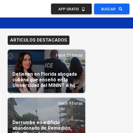
APP GRATIS
BUSCAR
ARTICULOS DESTACADOS
Hace 21 horas
Detienen en Florida abogada
cubana que enseñó en la
Universidad del MININT e hija
de diplomático cubano
Hace 9 horas
Derrumbe en edificio
abandonado de Remedios,