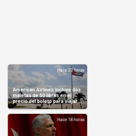
Hace 23 horas
American Airlines incluye dos
maletas de 50 libras en el
precio del boleto para viajar a
Cuba en agosto
Hace 18 horas