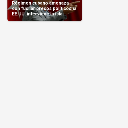
Régimen cubano amenaza
con fusilar presos políticos si
EE.UU. interviene la isla
(Video)