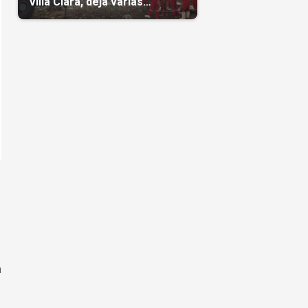
Villa Clara, deja varias
personas atrapadas
n