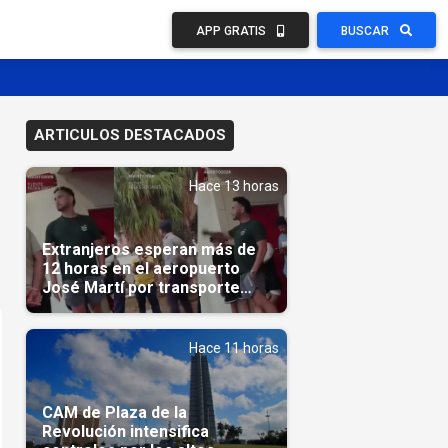
APP GRATIS
BUSCAR
ARTICULOS DESTACADOS
Hace 13 horas
Extranjeros esperan más de
12 horas en el aeropuerto
José Martí por transporte
reservado semanas
antes(Video)
Hace 11 horas
CAM de Plaza de la
Revolución intensifica