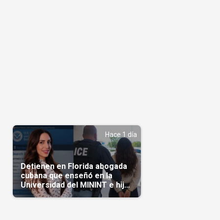
Hace 1 día
Detienen en Florida abogada
cubana que enseñó en la
Universidad del MININT e hija
de diplomático cubano