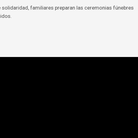
 solidaridad, familiares preparan las ceremonias fúnebres
cidos.