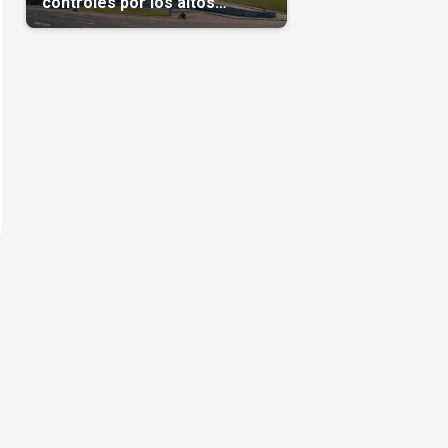
controles por los altos
precios en las Mipymes