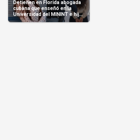
Detienen en Florida abogada
cubana que enseñó en la
Universidad del MININT e hija
de diplomático cubano