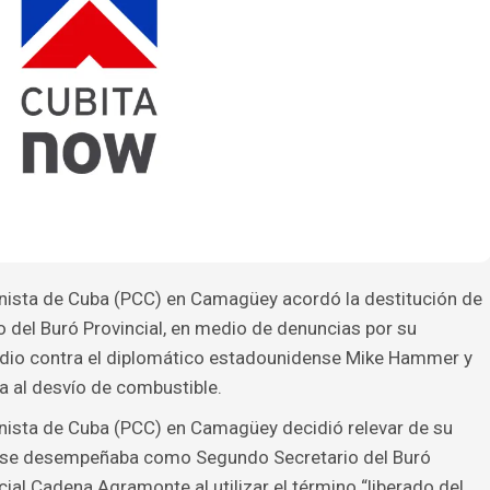
unista de Cuba (PCC) en Camagüey acordó la destitución de
del Buró Provincial, en medio de denuncias por su
udio contra el diplomático estadounidense Mike Hammer y
a al desvío de combustible.
unista de Cuba (PCC) en Camagüey decidió relevar de su
en se desempeñaba como Segundo Secretario del Buró
cial Cadena Agramonte al utilizar el término “liberado del