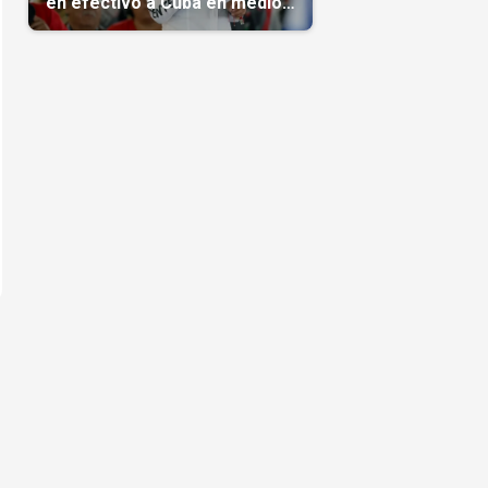
en efectivo a Cuba en medio
de la crisis de la Isla
o