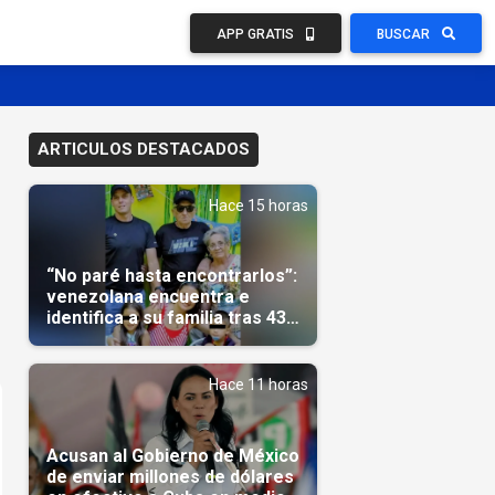
APP GRATIS
BUSCAR
ARTICULOS DESTACADOS
Hace 15 horas
“No paré hasta encontrarlos”:
venezolana encuentra e
identifica a su familia tras 43
días del terremoto
Hace 11 horas
Acusan al Gobierno de México
de enviar millones de dólares